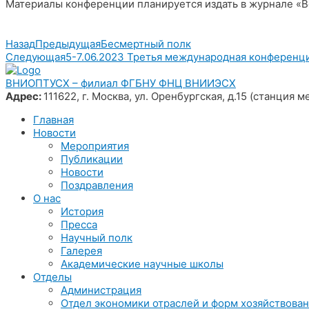
Материалы конференции планируется издать в журнале «В
Назад
Предыдущая
Бесмертный полк
Следующая
5-7.06.2023 Третья международная конференци
ВНИОПТУСХ – филиал ФГБНУ ФНЦ ВНИИЭСХ
Адрес:
111622, г. Москва, ул. Оренбургская, д.15 (станция
Главная
Новости
Мероприятия
Публикации
Новости
Поздравления
О нас
История
Пресса
Научный полк
Галерея
Академические научные школы
Отделы
Администрация
Отдел экономики отраслей и форм хозяйствова