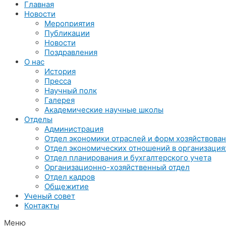
Главная
Новости
Мероприятия
Публикации
Новости
Поздравления
О нас
История
Пресса
Научный полк
Галерея
Академические научные школы
Отделы
Администрация
Отдел экономики отраслей и форм хозяйствова
Отдел экономических отношений в организация
Отдел планирования и бухгалтерского учета
Организационно-хозяйственный отдел
Отдел кадров
Общежитие
Ученый совет
Контакты
Меню