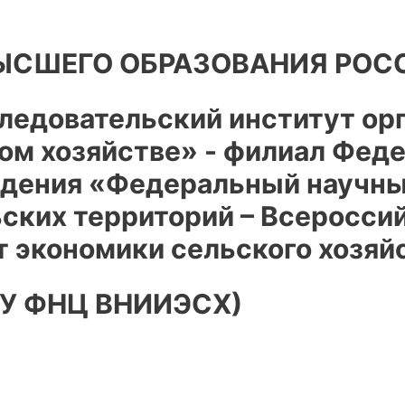
ВЫСШЕГО ОБРАЗОВАНИЯ РОС
ледовательский институт орг
ком хозяйстве» - филиал Фед
дения «Федеральный научны
ьских территорий – Всеросси
т экономики сельского хозяй
НУ ФНЦ ВНИИЭСХ)