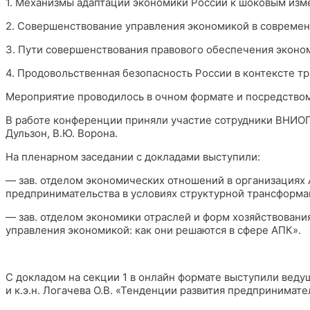
1. Механизмы адаптации экономики России к шоковым изм
2. Совершенствование управления экономикой в современ
3. Пути совершенствования правового обеспечения эконом
4. Продовольственная безопасность России в контексте 
Мероприятие проводилось в очном формате и посредство
В работе конференции приняли участие сотрудники ВНИОПТУ
Дульзон, В.Ю. Ворона.
На пленарном заседании с докладами выступили:
— зав. отделом экономических отношений в организациях А
предпринимательства в условиях структурной трансформа
— зав. отделом экономики отраслей и форм хозяйствования
управления экономикой: как они решаются в сфере АПК».
С докладом на секции 1 в онлайн формате выступили ведущ
и к.э.н. Логачева О.В. «Тенденции развития предпринимат