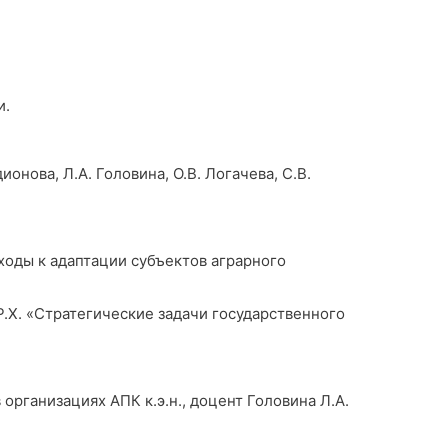
и.
ова, Л.А. Головина, О.В. Логачева, С.В.
ходы к адаптации субъектов аграрного
Р.Х. «Стратегические задачи государственного
рганизациях АПК к.э.н., доцент Головина Л.А.