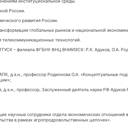
енениям институциональной среды.
ной России.
ического развития России.
трансформации глобальных рынков и национальной экономик
м телекоммуникационных технологий.
СХ – филиала ФГБНУ ФНЦ ВНИИЭСХ: Р.Х. Адуков, О.А. Родион
ПК, д.э.н., профессор Родионова О.А. «Концептуальные под
ции»;
, д.э.н., профессор, Заслуженный деятель науки РФ Адуков 
ие научные сотрудники отдела экономических отношений в о
ельства в рамках агропродровольственных цепочек».