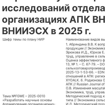
исследований отдела
организациях АПК В
ВНИИЭСХ в 2025 г.
Шифр темы по плану НИР
Наименование видов вых
1. Абряндина В.В. К в
продукции // Экономика,
Эрюкова И.Д., Юрков Е
труд, управление в сель
Оценка эффективного фу
13, № 1. – С. 67-79. –
сельхозтоваропроизводит
2025-13-1-53-66. – EDN
отношений в АПК: регио
XYOALK. 6. Родионова О
АПК // Russian Journal 
О.В. Изменения масштаб
Экономика, труд, управл
Тема №FGWE – 2025-0010
Методический подход к
«Разработать научные основы
типа // Экономика сельс
формирования организационно-
И.Д. Методический под