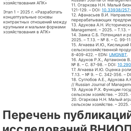
хозяйствования АПК»
11. Огаркова Н.Н. Малый бизн
121-129. – DOI:
10.33938/257-
Этап 1 – 2025 г. «Разработать
12. Афанасьев В.И. Направл
концептуальные основы
перерабатывающих предприяти
контрактных отношений между
13. Адукова А.Н. Историческ
крупными и малыми формами
Management. – 2025. – Т.13. –
хозяйствования в АПК»
14. Заика С.Б. Потенциал и 
2025. – Т.13. – № 8. – С. 99-11
15. Агнаева И.Ю., Кислицки
сельскохозяйственной продукц
8-409-422. – EDN:
UMGNBT
.
16. Адуков Р.Х., Артамонов В
№ 8. – С. 87-98. – DOI:
10.29
17. Агнаева И.Ю. Оценка роли
Т.13. – № 9. – С. 342-356. 
18. Суглобов А.Е., Адукова 
// Russian Journal of Manage
19. Адуков Р.Х. Функции гос
сельском хозяйстве. – 2025. 
20. Огаркова Н.Н. Малый агр
сельском хозяйстве. – 2025. 
Перечень публикаци
исследований ВНИО