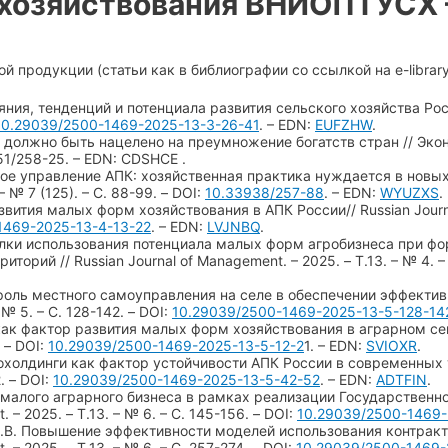
 хозяйствования ВНИОПТУСХ
 продукции (статьи как в библиографии со ссылкой на e-library
яния, тенденций и потенциала развития сельского хозяйства Росси
10.29039/2500-1469-2025-13-3-26-41
. – EDN:
EUFZHW
.
е должно быть нацелено на преумножение богатств стран // Экон
651/258-25. – EDN: CDSHCE .
ное управление АПК: хозяйственная практика нуждается в новых
 № 7 (125). – С. 88-99. – DOI:
10.33938/257-88
. – EDN:
WYUZXS
.
звития малых форм хозяйствования в АПК России// Russian Journal
1469-2025-13-4-13-22
. – EDN:
LVJNBQ
.
лки использования потенциала малых форм агробизнеса при фо
торий // Russian Journal of Management. – 2025. – Т.13. – № 4. 
роль местного самоуправления на селе в обеспечении эффективно
 № 5. – С. 128-142. – DOI:
10.29039/2500-1469-2025-13-5-128-14
как фактор развития малых форм хозяйствования в аграрном секто
. – DOI:
10.29039/2500-1469-2025-13-5-12-2
1. – EDN:
SVIOXR
.
охолдинги как фактор устойчивости АПК России в современных ус
2. – DOI:
10.29039/2500-1469-2025-13-5-42-52
. – EDN:
ADTFIN
.
 малого аграрного бизнеса в рамках реализации Государственно
 – 2025. – Т.13. – № 6. – С. 145-156. – DOI:
10.29039/2500-1469-
в Н.В. Повышение эффективности моделей использования контрак
 – 2025. – Т.13. – № 6. – С. 257-274. – DOI:
10.29039/2500-1469-