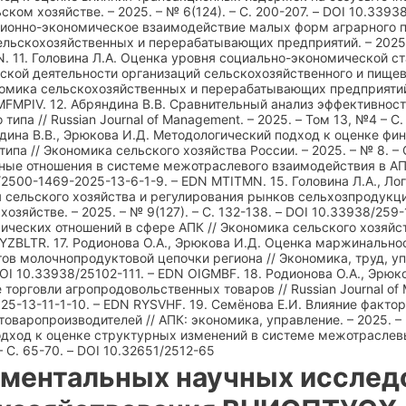
ском хозяйстве. – 2025. – № 6(124). – С. 200-207. – DOI 10.3393
ионно-экономическое взаимодействие малых форм аграрного п
ельскохозяйственных и перерабатывающих предприятий. – 2025. –
N. 11. Головина Л.А. Оценка уровня социально-экономической 
ской деятельности организаций сельскохозяйственного и пищев
омика сельскохозяйственных и перерабатывающих предприятий. –
 MFMPIV. 12. Абряндина В.В. Сравнительный анализ эффективно
типа // Russian Journal of Management. – 2025. – Том 13, №4 – С
дина В.В., Эрюкова И.Д. Методологический подход к оценке фи
ипа // Экономика сельского хозяйства России. – 2025. – № 8. – 
ые отношения в системе межотраслевого взаимодействия в АПК //
39/2500-1469-2025-13-6-1-9. – EDN MTITMN. 15. Головина Л.А., Л
сельского хозяйства и регулирования рынков сельхозпродукции
озяйстве. – 2025. – № 9(127). – С. 132-138. – DOI 10.33938/25
ческих отношений в сфере АПК // Экономика сельского хозяйства
 YZBLTR. 17. Родионова О.А., Эрюкова И.Д. Оценка маржинальн
в молочнопродуктовой цепочки региона // Экономика, труд, упр
– DOI 10.33938/25102-111. – EDN OIGMBF. 18. Родионова О.А., Э
торговли агропродовольственных товаров // Russian Journal of Man
5-13-11-1-10. – EDN RYSVHF. 19. Семёнова Е.И. Влияние факто
оваропроизводителей // АПК: экономика, управление. – 2025. – 
одход к оценке структурных изменений в системе межотраслевы
 – С. 65-70. – DOI 10.32651/2512-65
ментальных научных исслед