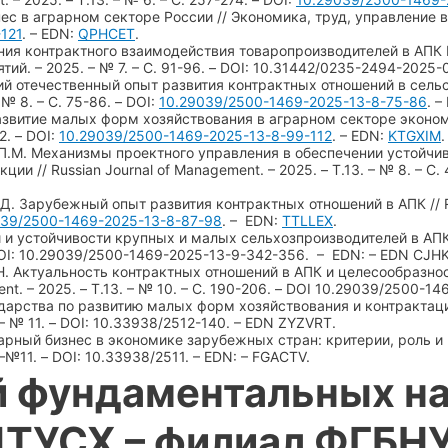
ес в аграрном секторе России // Экономика, труд, управление в с
121
. – EDN:
QPHCET
.
ения контрактного взаимодействия товаропроизводителей в АПК 
й. – 2025. – № 7. – С. 91-96. – DOI: 10.31442/0235-2494-2025-
ий отечественный опыт развития контрактных отношений в сельско
 № 8. – С. 75-86. – DOI:
10.29039/2500-1469-2025-13-8-75-86
. –
развитие малых форм хозяйствования в аграрном секторе экономик
2. – DOI:
10.29039/2500-1469-2025-13-8-99-112
. – EDN:
KTGXIM
.
й П.М. Механизмы проектного управления в обеспечении устойч
ии // Russian Journal of Management. – 2025. – Т.13. – № 8. – С
.Д. Зарубежный опыт развития контрактных отношений в АПК // Rus
039/2500-1469-2025-13-8-87-98
. – EDN:
TTLLEX
.
 и устойчивости крупных и малых сельхозпроизводителей в АПК /
– DOI: 10.29039/2500-1469-2025-13-9-342-356. – EDN: – EDN CJH
А.Н. Актуальность контрактных отношений в АПК и целесообразн
ment. – 2025. – Т.13. – № 10. – С. 190-206. – DOI 10.29039/2500
ударства по развитию малых форм хозяйствования и контрактаци
– № 11. – DOI: 10.33938/2512-140. – EDN ZYZVRT.
арный бизнес в экономике зарубежных стран: критерии, роль и 
–№11. – DOI: 10.33938/2511. – EDN: – FGACTV.
й фундаментальных н
ПТУСХ – филиал ФГБ