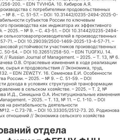
8/256-200. – EDN TVVHGA. 10. Кибиров А.Я.
роизводства с потребителями продовольственных
 № 8. – С. 51-57. – DOI: 10.31442/0235-2494-2025-0-
стабильности субъектов России по ключевым
ого производства как индикатора их эффективного
 2025. – № 9. – С. 43-51. – DOI 10.31442/0235-2494-
сти сельхозтоваропроизводителей в производственных
. 57-71. – DOI 10.29039/2500-1469-2025-13-4-57-71. –
нансовой устойчивости участников производственных
С. 50-54. – DOI 10.32651/258-50. – EDN TUGFXU. 14.
 Russian Journal of Management. – 2025. – Т. 13, № 6.
огачева О.В. Отраслевые изменения в ходе реализации
, сырья и продовольствия // Экономика, труд,
9-132. – EDN ZEWZTY. 16. Семенова Е.И. Особенности
 России. – 2025. – № 9. – С. 51-59. – DOI
ости дохода в условиях структурной трансформации
авление в сельском хозяйстве. – 2025. – Т. 2, №
рюкова И.Д., Синицына О.А. Институциональные изменения
agement. – 2025. – Т. 13, № 11. – С. 1-10. – DOI
ров на рентабельность деятельности
№12. – С.73-78. – DOI 10.33305/2512-73. 20. Родионова
х отношений // Экономика сельского хозяйства
ований отдела