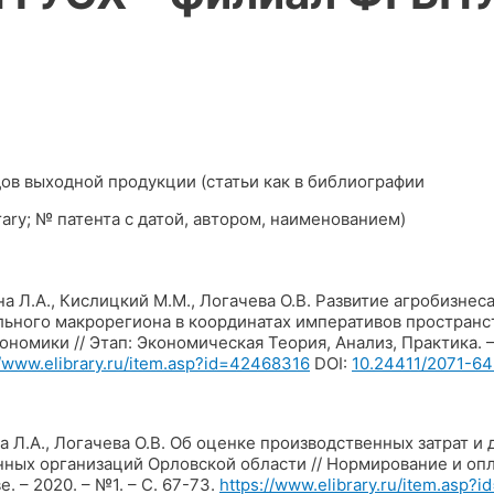
ов выходной продукции (статьи как в библиографии
rary; № патента с датой, автором, наименованием)
, Кислицкий М.М., Логачева О.В. Развитие агробизнеса
льного макрорегиона в координатах императивов простран
номики // Этап: Экономическая Теория, Анализ, Практика. –
//www.elibrary.ru/item.asp?id=42468316
DOI:
10.24411/2071-6
, Логачева О.В. Об оценке производственных затрат и 
ных организаций Орловской области // Нормирование и опл
. – 2020. – №1. – С. 67-73.
https://www.elibrary.ru/item.asp?