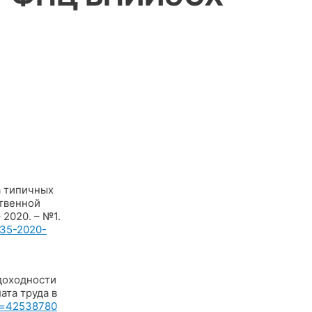
 типичных
ственной
 2020. – №1.
435-2020-
доходности
ата труда в
id=42538780