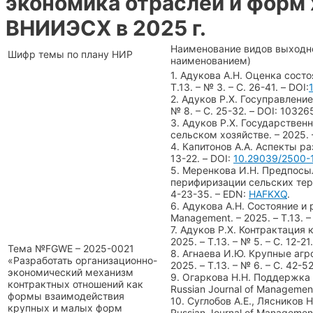
экономика отраслей и форм
ВНИИЭСХ в 2025 г.
Наименование видов выходной
Шифр темы по плану НИР
наименованием)
1. Адукова А.Н. Оценка состо
Т.13. – № 3. – С. 26-41. – DOI:
2. Адуков Р.Х. Госуправлени
№ 8. – С. 25-32. – DOI: 1032
3. Адуков Р.Х. Государствен
сельском хозяйстве. – 2025. –
4. Капитонов А.А. Аспекты ра
13-22. – DOI:
10.29039/2500-
5. Меренкова И.Н. Предпосы
перифиризации сельских терри
4-23-35. – EDN:
HAFKXQ
.
6. Адукова А.Н. Состояние и 
Management. – 2025. – Т.13. –
7. Адуков Р.Х. Контрактация 
2025. – Т.13. – № 5. – С. 12-21
Тема №FGWE – 2025-0021
8. Агнаева И.Ю. Крупные агр
«Разработать организационно-
2025. – Т.13. – № 6. – С. 42-5
экономический механизм
9. Огаркова Н.Н. Поддержка
контрактных отношений как
Russian Journal of Management.
формы взаимодействия
10. Суглобов А.Е., Ляснико
крупных и малых форм
Russian Journal of Management.