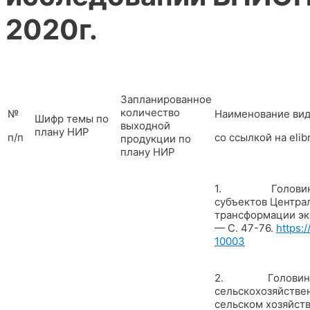
2020г.
Запланированное
количество
№
Наименование вид
Шифр темы по
выходной
плану НИР
п/п
со ссылкой на elib
продукции по
плану НИР
1. Головина Л.А.
субъектов Центра
трансформации эко
— С. 47-76.
https:
10003
2. Головина Л.А.
сельскохозяйствен
сельском хозяйстве