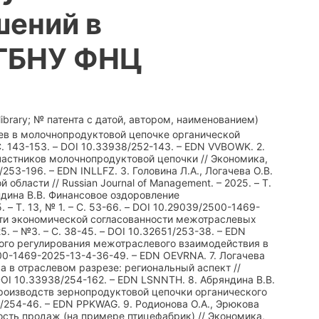
шений в
ФГБНУ ФНЦ
brary; № патента с датой, автором, наименованием)
ьев в молочнопродуктовой цепочке органической
С. 143-153. – DOI 10.33938/252-143. – EDN VVBOWK. 2.
частников молочнопродуктовой цепочки // Экономика,
/253-196. – EDN INLLFZ. 3. Головина Л.А., Логачева О.В.
ласти // Russian Journal of Management. – 2025. – Т.
яндина В.В. Финансовое оздоровление
 – Т. 13, № 1. – С. 53-66. – DOI 10.29039/2500-1469-
ости экономической согласованности межотраслевых
. – №3. – С. 38-45. – DOI 10.32651/253-38. – EDN
ного регулирования межотраслевого взаимодействия в
/2500-1469-2025-13-4-36-49. – EDN OEVRNA. 7. Логачева
а в отраслевом разрезе: региональный аспект //
 DOI 10.33938/254-162. – EDN LSNNTH. 8. Абряндина В.В.
оизводств зернопродуктовой цепочки органического
51/254-46. – EDN PPKWAG. 9. Родионова О.А., Эрюкова
сть продаж (на примере птицефабрик) // Экономика,