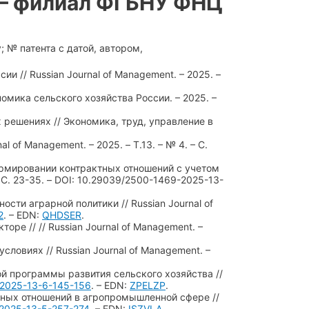
 – филиал ФГБНУ ФНЦ
; № патента с датой, автором,
и // Russian Journal of Management. – 2025. –
омика сельского хозяйства России. – 2025. –
 решениях // Экономика, труд, управление в
 of Management. – 2025. – Т.13. – № 4. – С.
рмировании контрактных отношений с учетом
– С. 23-35. – DOI: 10.29039/2500-1469-2025-13-
сти аграрной политики // Russian Journal of
2
. – EDN:
QHDSER
.
ре // // Russian Journal of Management. –
ловиях // Russian Journal of Management. –
й программы развития сельского хозяйства //
2025-13-6-145-156
. – EDN:
ZPELZP
.
тных отношений в агропромышленной сфере //
2025-13-5-257-274
. – EDN:
ISZVLA
.