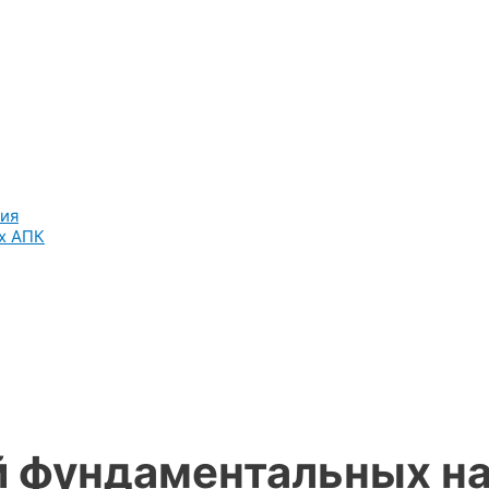
ния
х АПК
й фундаментальных н