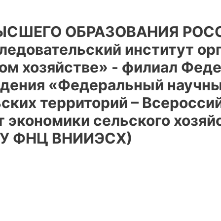
ВЫСШЕГО ОБРАЗОВАНИЯ РОС
ледовательский институт орг
ком хозяйстве» - филиал Фед
дения «Федеральный научны
ьских территорий – Всеросси
т экономики сельского хозяй
НУ ФНЦ ВНИИЭСХ)