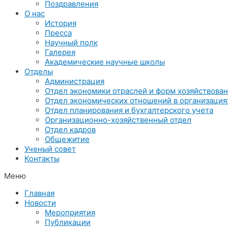
Поздравления
О нас
История
Пресса
Научный полк
Галерея
Академические научные школы
Отделы
Администрация
Отдел экономики отраслей и форм хозяйствова
Отдел экономических отношений в организация
Отдел планирования и бухгалтерского учета
Организационно-хозяйственный отдел
Отдел кадров
Общежитие
Ученый совет
Контакты
Меню
Главная
Новости
Мероприятия
Публикации