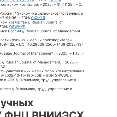
ельском хозяйстве. – 2025. – № 7 (125). – С.
России // Экономика сельскохозяйственных и
0-7-91-96. – EDN:
CKXKLR
.
м хозяйстве // Russian Journal of
 EDN:
OSWHXF
.
и России // Russian Journal of Management. –
ивости крупных и малых производителей
. 409-422. – DOI: 10.29039/2500-1469-2025-13-
sian Journal of Management. – 2025. – Т.13. –
/ Russian Journal of Management. – 2025. –
KAO.
ость участия в них малых форм хозяйствования
-1469-2025-13-10-190-206. – EDN GHWWUE.
и в АПК // Экономика, труд, управление в
место // Экономика, труд, управление в
аучных
НУ ФНЦ ВНИИЭСХ