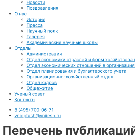
Новости
Поздравления
О нас
История
Пресса
Научный полк
Галерея
Академические научные школы
Отделы
Администрация
Отдел экономики отраслей и форм хозяйствова
Отдел экономических отношений в организация
Отдел планирования и бухгалтерского учета
Организационно-хозяйственный отдел
Отдел кадров
Общежитие
Ученый совет
Контакты
8 (495) 700-06-71
vnioptush@vniiesh.ru
Перечень публикаци