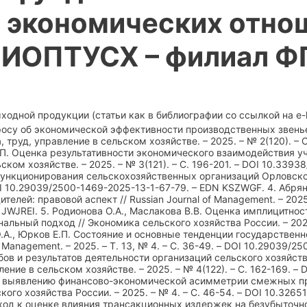
 экономических отно
НИОПТУСХ – филиал 
одной продукции (статьи как в библиографии со ссылкой на e-li
опросу об экономической эффективности производственных звен
 труд, управление в сельском хозяйстве. – 2025. – № 2(120). – 
.П. Оценка результативности экономического взаимодействия у
ском хозяйстве. – 2025. – № 3(121). – С. 196-201. – DOI 10.33938
нкционирования сельскохозяйственных организаций Орловской об
 DOI 10.29039/2500-1469-2025-13-1-67-79. – EDN KSZWGF. 4. Абр
елей: правовой аспект // Russian Journal of Management. – 2025.
 JWJREI. 5. Родионова О.А., Маслакова В.В. Оценка имплицитн
нальный подход // Экономика сельского хозяйства России. – 2025
.А., Юрков Е.П. Состояние и основные тенденции государствен
of Management. – 2025. – Т. 13, № 4. – С. 36-49. – DOI 10.29039
ов и результатов деятельности организаций сельского хозяйств
ение в сельском хозяйстве. – 2025. – № 4(122). – С. 162-169. –
 выявлению финансово-экономической асимметрии смежных пр
кого хозяйства России. – 2025. – № 4. – С. 46-54. – DOI 10.326
ход к оценке влияния трансакционных издержек на безубыточно