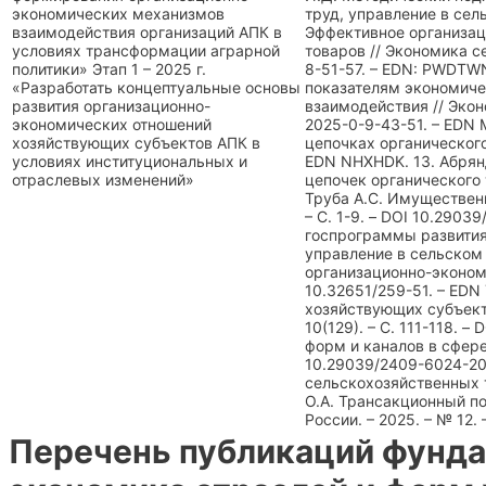
экономических механизмов
труд, управление в сель
взаимодействия организаций АПК в
Эффективное организац
условиях трансформации аграрной
товаров // Экономика с
политики» Этап 1 – 2025 г.
8-51-57. – EDN: PWDTW
«Разработать концептуальные основы
показателям экономиче
развития организационно-
взаимодействия // Экон
экономических отношений
2025-0-9-43-51. – EDN
хозяйствующих субъектов АПК в
цепочках органического 
условиях институциональных и
EDN NHXHDK. 13. Абрян
отраслевых изменений»
цепочек органического т
Труба А.С. Имущественн
– С. 1-9. – DOI 10.290
госпрограммы развития 
управление в сельском х
организационно-экономи
10.32651/259-51. – EDN
хозяйствующих субъекто
10(129). – С. 111-118. 
форм и каналов в сфере 
10.29039/2409-6024-202
сельскохозяйственных т
О.А. Трансакционный п
России. – 2025. – № 12.
Перечень публикаций фунда