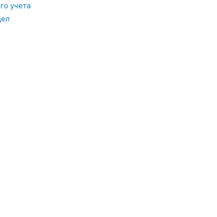
го учета
дел