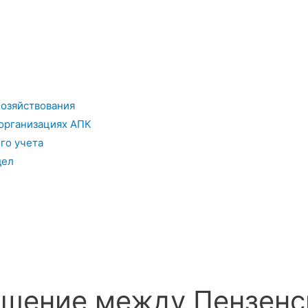
хозяйствования
организациях АПК
го учета
дел
ашение между Пензенс