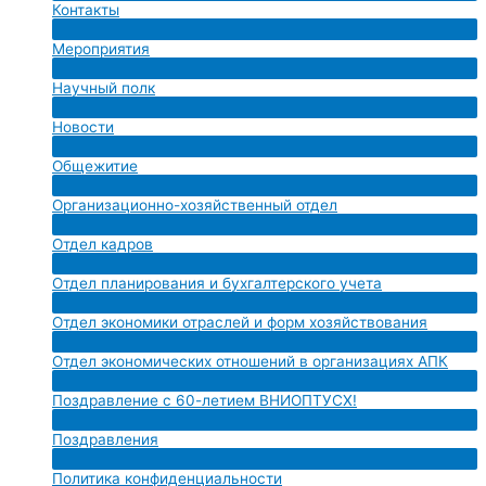
Контакты
меню
Переключатель
Мероприятия
меню
Переключатель
Научный полк
меню
Переключатель
Новости
меню
Переключатель
Общежитие
меню
Переключатель
Организационно-хозяйственный отдел
меню
Переключатель
Отдел кадров
меню
Переключатель
Отдел планирования и бухгалтерского учета
меню
Переключатель
Отдел экономики отраслей и форм хозяйствования
меню
Переключатель
Отдел экономических отношений в организациях АПК
меню
Переключатель
Поздравление с 60-летием ВНИОПТУСХ!
меню
Переключатель
Поздравления
меню
Переключатель
Политика конфиденциальности
меню