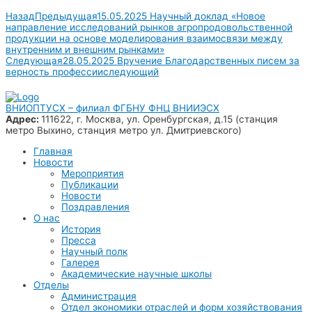
Назад
Предыдущая
15.05.2025 Научный доклад «Новое
направление исследований рынков агропродовольственной
продукции на основе моделирования взаимосвязи между
внутренним и внешним рынками»
Следующая
28.05.2025 Вручение Благодарственных писем за
верность профессии
следующий
ВНИОПТУСХ – филиал ФГБНУ ФНЦ ВНИИЭСХ
Адрес:
111622, г. Москва, ул. Оренбургская, д.15 (станция
метро Выхино, станция метро ул. Дмитриевского)
Главная
Новости
Мероприятия
Публикации
Новости
Поздравления
О нас
История
Пресса
Научный полк
Галерея
Академические научные школы
Отделы
Администрация
Отдел экономики отраслей и форм хозяйствования