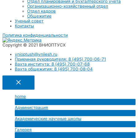
Отдел планирования и бухгалтерского учета
Организационно-хозяйственный отдел
Отдел кадров
Общежитие
Ученый совет
Контакты
Политика конфиденциальности
Copyright © 2021 ВНИОПТУСХ
vnioptush@vniiesh.ru
Приемная руководителя: 8 (495) 700-06-71
Вахта института: 8 (495) 700-07-68
Вахта общежития: 8 (495) 700-08-04
home
Переключатель
Администрация
меню
Переключатель
Академические научные школы
меню
Переключатель
Галерея
меню
Переключатель