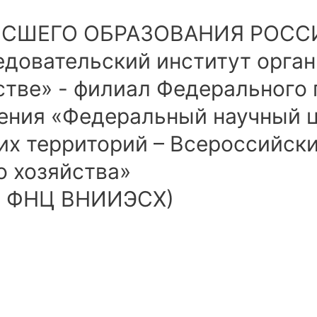
ЫСШЕГО ОБРАЗОВАНИЯ РОС
довательский институт орган
стве» - филиал Федерального
ения «Федеральный научный ц
их территорий – Всероссийск
о хозяйства»
У ФНЦ ВНИИЭСХ)