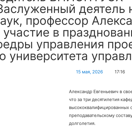
аслуженный деятель н
аук, профессор Алекс
 участие в празднован
федры управления про
о университета управл
15 мая, 2026
17:16
Александр Евгеньевич в сво
что за три десятилетия каф
высококвалифицированных с
преподавательскому составу
долголетия.