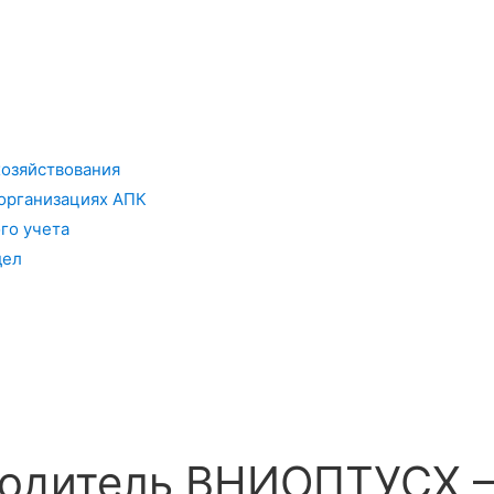
хозяйствования
организациях АПК
го учета
дел
оводитель ВНИОПТУСХ 