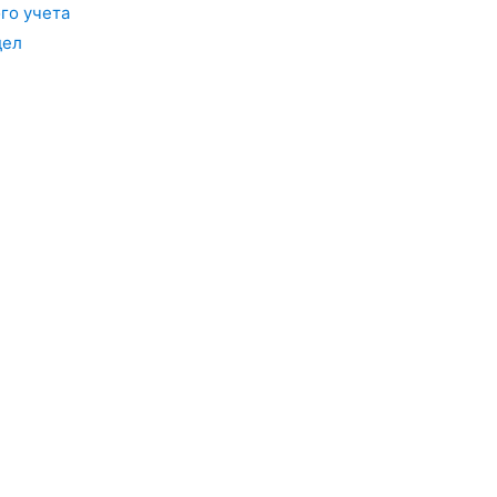
го учета
дел