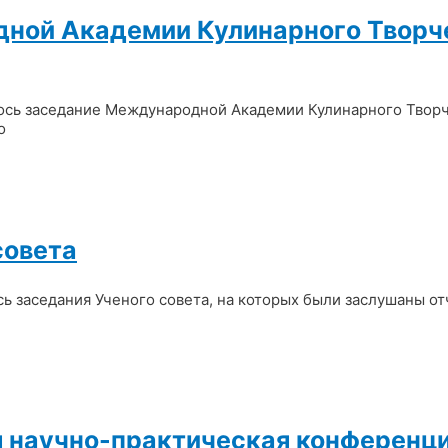
дной Академии Кулинарного Творч
лось заседание Международной Академии Кулинарного Твор
о
совета
 заседания Ученого совета, на которых были заслушаны от
я научно-практическая конференц