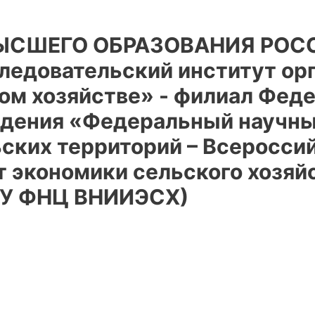
ВЫСШЕГО ОБРАЗОВАНИЯ РОС
ледовательский институт орг
ком хозяйстве» - филиал Фед
дения «Федеральный научны
ьских территорий – Всеросси
т экономики сельского хозяй
НУ ФНЦ ВНИИЭСХ)