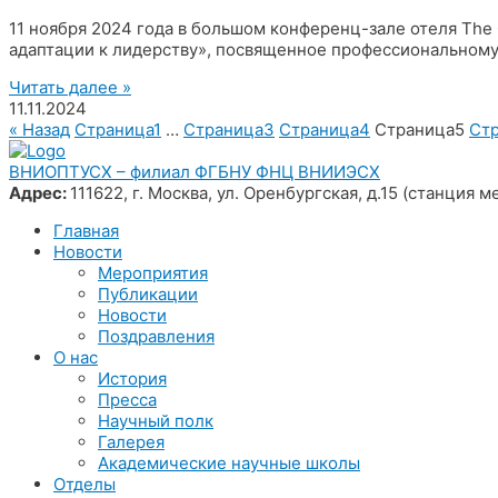
11 ноября 2024 года в большом конференц-зале отеля The
адаптации к лидерству», посвященное профессиональному
Читать далее »
11.11.2024
« Назад
Страница
1
…
Страница
3
Страница
4
Страница
5
Ст
ВНИОПТУСХ – филиал ФГБНУ ФНЦ ВНИИЭСХ
Адрес:
111622, г. Москва, ул. Оренбургская, д.15 (станция
Главная
Новости
Мероприятия
Публикации
Новости
Поздравления
О нас
История
Пресса
Научный полк
Галерея
Академические научные школы
Отделы