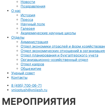
Новости
Поздравления
О нас
История
Пресса
Научный полк
Галерея
Академические научные школы
Отделы
Администрация
Отдел экономики отраслей и форм хозяйствова
Отдел экономических отношений в организация
Отдел планирования и бухгалтерского учета
Организационно-хозяйственный отдел
Отдел кадров
Общежитие
Ученый совет
Контакты
8 (495) 700-06-71
vnioptush@vniiesh.ru
МЕРОПРИЯТИЯ