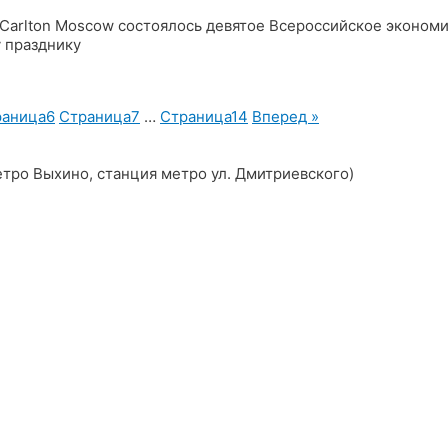
 Carlton Moscow состоялось девятое Всероссийское эконом
 празднику
раница
6
Страница
7
…
Страница
14
Вперед »
 метро Выхино, станция метро ул. Дмитриевского)