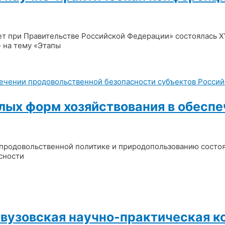
тет при Правительстве Российской Федерации» состоялась 
 на тему «Этапы
лых форм хозяйствования в обесп
о-продовольственной политике и природопользованию состо
сности
вузовская научно-практическая ко