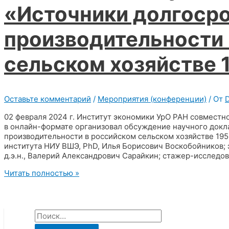
«Наука
«Источники долгосро
и
технологии»
производительности
сельском хозяйстве 1
Оставьте комментарий
/
Мероприятия (конференции)
/ От
02 февраля 2024 г. Институт экономики УрО РАН совмест
в онлайн-формате организовал обсуждение научного докл
производительности в российском сельском хозяйстве 195
института НИУ ВШЭ, PhD, Илья Борисович Воскобойников;
д.э.н., Валерий Александрович Сарайкин; стажер-исследо
02.02.2024
Читать полностью »
Обсуждение
доклада:
«Источники
долгосрочного
Н
роста