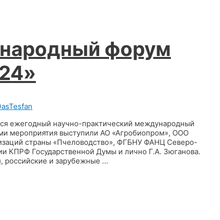
ународный форум
024»
DasTesfan
ялся ежегодный научно-практический международный
ами мероприятия выступили АО «Агробиопром», ООО
низаций страны «Пчеловодство», ФГБНУ ФАНЦ Северо-
и КПРФ Государственной Думы и лично Г.А. Зюганова.
и, российские и зарубежные …