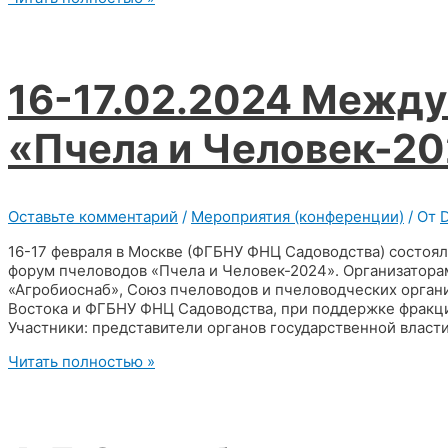
21.02.2024
Заседания
Ученого
совета
16-17.02.2024 Межд
«Пчела и Человек-2
Оставьте комментарий
/
Мероприятия (конференции)
/ От
16-17 февраля в Москве (ФГБНУ ФНЦ Садоводства) состо
форум пчеловодов «Пчела и Человек-2024». Организатор
«Агробиоснаб», Союз пчеловодов и пчеловодческих орга
Востока и ФГБНУ ФНЦ Садоводства, при поддержке фракци
Участники: представители органов государственной власт
16-
Читать полностью »
17.02.2024
Международный
форум
«Пчела