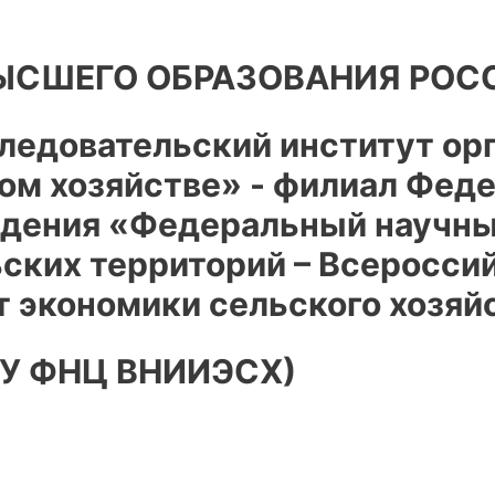
ВЫСШЕГО ОБРАЗОВАНИЯ РОС
ледовательский институт орг
ком хозяйстве» - филиал Фед
дения «Федеральный научны
ьских территорий – Всеросси
т экономики сельского хозяй
НУ ФНЦ ВНИИЭСХ)