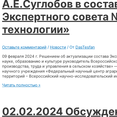
А.Е.Суглобов в соста
и
Человек-2024»
Экспертного совета 
технологии»
Оставьте комментарий
/
Новости
/ От
DasTesfan
09 февраля 2024 г. Решением об актуализации состава Эк
науке, образованию и культуре руководитель Всероссийск
производства, труда и управления в сельском хозяйстве»
научного учреждения «Федеральный научный центр аграрн
территорий – Всероссийский научно-исследовательский ин
А.Е.Суглобов
Читать полностью »
в
составе
секции
Экспертного
02.02.2024 Обсужде
совета
№1