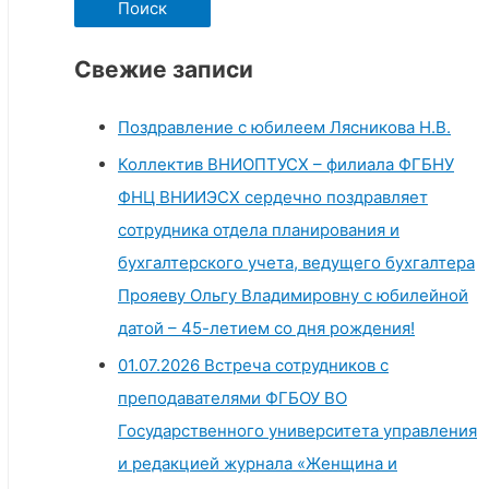
производительности
а
в
й
российском
Свежие записи
сельском
т
хозяйстве
и
1950-
Поздравление с юбилеем Лясникова Н.В.
2022
:
гг.»
Коллектив ВНИОПТУСХ – филиала ФГБНУ
ФНЦ ВНИИЭСХ сердечно поздравляет
сотрудника отдела планирования и
бухгалтерского учета, ведущего бухгалтера
Прояеву Ольгу Владимировну с юбилейной
датой – 45-летием со дня рождения!
01.07.2026 Встреча сотрудников с
преподавателями ФГБОУ ВО
Государственного университета управления
и редакцией журнала «Женщина и