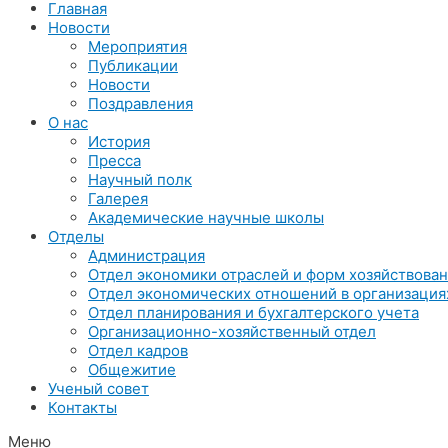
Главная
Новости
Мероприятия
Публикации
Новости
Поздравления
О нас
История
Пресса
Научный полк
Галерея
Академические научные школы
Отделы
Администрация
Отдел экономики отраслей и форм хозяйствова
Отдел экономических отношений в организация
Отдел планирования и бухгалтерского учета
Организационно-хозяйственный отдел
Отдел кадров
Общежитие
Ученый совет
Контакты
Меню