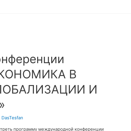
онференции
ЭКОНОМИКА В
ЛОБАЛИЗАЦИИ И
»
т
DasTesfan
отреть программу международной конференции