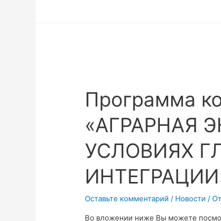
Четвертая
Международная
научно-
практическая
конференция
«Аграрная
экономика
Программа к
в
условиях
«АГРАРНАЯ 
глобализации
и
УСЛОВИЯХ Г
интеграции»
ИНТЕГРАЦИИ
Оставьте комментарий
/
Новости
/ О
Во вложении ниже Вы можете посм