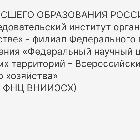
ЫСШЕГО ОБРАЗОВАНИЯ РОС
довательский институт орган
стве» - филиал Федерального
ения «Федеральный научный ц
их территорий – Всероссийск
о хозяйства»
У ФНЦ ВНИИЭСХ)