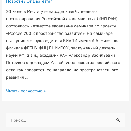
Новости
/ От
DasTesfan
26 июня в Институте народнохозяйственного
прогнозирования Российской академии наук (ИНП РАН)
состоялось четвертое заседание семинара по проекту
«Россия 2035: пространство развития». На семинаре
выступил и.о. руководителя ВИАПИ имени А.А. Никонова –
филиала ФГБНУ ФНЦ ВНИИЭСХ, заслуженный деятель
науки РФ, д.э.н., академик РАН Александр Васильевич
Петриков с докладом «Устойчивое развитие российского
села как приоритетное направление пространственного
развития …
26.06.2024
Читать полностью »
Заседание
«Россия
2035:
Н
пространство
а
развития»